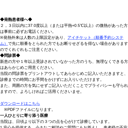
◆発熱患者様へ◆
２，３日以内に37.0度以上（または平熱+0.5℃以上）の微熱があった方
は事前に必ずお電話ください。
※発熱外来は人数の上限設定があり、
アイチケット（順番予約システ
ム）
で先に順番をとられた方でもお断りせざるを得ない場合があります
のでくれぐれもご注意ください。
◆問診票◆
新患の方や１年以上受診されていなかった方のうち、無理なくできる方
はあらかじめご用意ください。
当院の問診票をプリントアウトしてあらかじめご記入いただきますと、
診療までの時間にお手間をかけずにお入りいただけます。
また、周囲の方を気にせずご記入いただくことでプライバシーも守られ
ますので、よろしければご活用くださいませ。
ダウンロードはこちら
※PDFファイルになります。
一人ひとりに寄り添う医療
当院は、日頃より以下の３つの点を心がけて診療しています。
1.安心を提供する。小さなご相談やご質問にもお答えし、患者様の不安