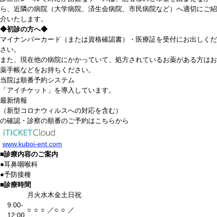
ら、近隣の病院（大学病院、済生会病院、市民病院など）へ適切にご紹
介いたします。
◆初診の方へ◆
マイナンバーカード（または資格確認書）・医療証を受付にお出しくだ
さい。
また、現在他の病院にかかっていて、処方されているお薬がある方はお
薬手帳などをお持ちください。
当院は順番予約システム
「アイチケット」を導入しています。
最新情報
（新型コロナウィルスへの対応を含む）
の確認・診察の順番のご予約はこちらから
www.kuboi-ent.com
■
診療内容のご案内
●
耳鼻咽喉科
●
予防接種
■
診療時間
月
火
水
木
金
土
日祝
9:00-
○
○
○
／
○
○
／
12:00